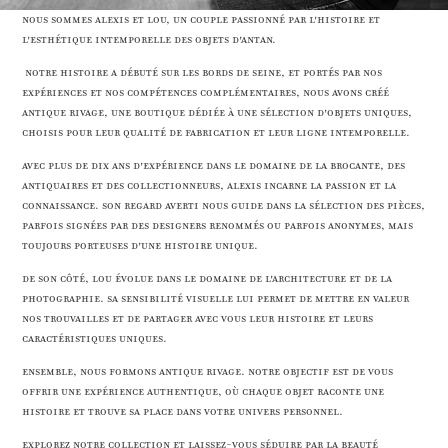
Nous sommes Alexis et Lou, un couple passionné par l'histoire et
l'esthétique intemporelle des objets d'antan.
Notre histoire a débuté sur les bords de Seine, et portés par nos
expériences et nos compétences complémentaires, nous avons créé
Antique Rivage, une boutique dédiée à une sélection d'objets uniques,
choisis pour leur qualité de fabrication et leur ligne intemporelle.
Avec plus de dix ans d'expérience dans le domaine de la brocante, des
antiquaires et des collectionneurs, Alexis incarne la passion et LA
CONNAISSANCE. Son regard averti nous guide dans la sélection des pièces,
parfois signées par des designers renommés ou parfois anonymes, mais
toujours porteuses d'une histoire unique.
De son côté, Lou évolue dans le domaine de l'architecture et de la
photographie. Sa sensibilité visuelle lui permet de mettre en valeur
nos trouvailles et de partager avec vous leur histoire et leurs
caractéristiques uniques.
Ensemble, nous formons Antique Rivage. Notre objectif est de vous
offrir une expérience authentique, où chaque objet raconte une
histoire et trouve sa place dans votre univers personnel.
Explorez notre collection et laissez-vous séduire par la beauté