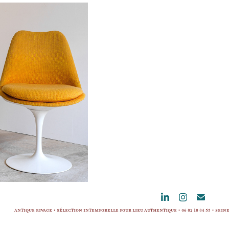
r Eero Saarinen, 
ernational
 XXème
nible
Antique Rivage • Sélection intemporelle pour lieu authentique • 06 82 18 84 55 • Se