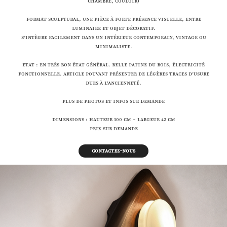
chambre, couloir)
Format sculptural, une pièce à forte présence visuelle, entre
luminaire et objet décoratif.
S’intègre facilement dans un intérieur contemporain, vintage ou
minimaliste.
Etat : en très bon état général. Belle patine du bois, électricité
fonctionnelle. Article pouvant présenter de légères traces d'usure
dues à l'ancienneté.
Plus de photos et infos sur demande
Dimensions : Hauteur 100 cm - Largeur 42 cm
Prix sur demande
Contactez-nous