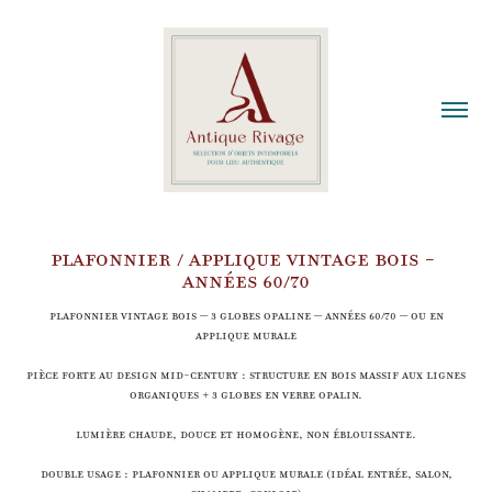
PLAFONNIER / APPLIQUE VINTAGE BOIS - 
ANNÉES 60/70
Plafonnier vintage bois – 3 globes opaline – années 60/70 – ou en
applique murale
Pièce forte au design mid-century : structure en bois massif aux lignes
organiques + 3 globes en verre opalin.
Lumière chaude, douce et homogène, non éblouissante.
Double usage : plafonnier ou applique murale (idéal entrée, salon,