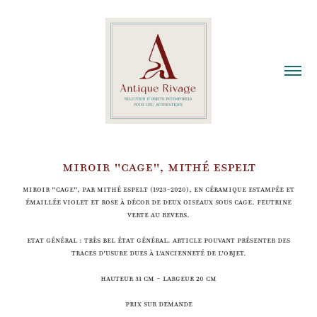
MIROIR "CAGE", MITHÉ ESPELT
Miroir "cage", par Mithé ESPELT (1923-2020), en céramique estampée et
émaillée violet et rose à décor de deux oiseaux sous cage. Feutrine
verte au revers.
Etat général : très bel état général. Article pouvant présenter des
traces d'usure dues à l'ancienneté de l'objet.
Hauteur 31 cm - Largeur 20 cm
Prix sur demande