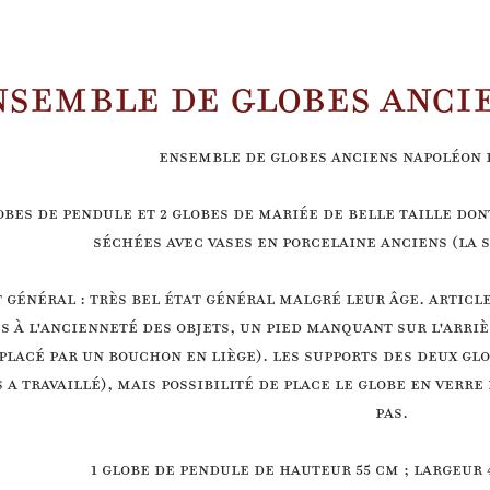
NSEMBLE DE GLOBES ANCIE
Ensemble de globes anciens Napoléon II
obes de pendule et 2 globes de mariée de belle taille do
séchées avec vases en porcelaine anciens (la s
t général : très bel état général malgré leur âge. Artic
s à l'ancienneté des objets, un pied manquant sur l'arri
placé par un bouchon en liège). Les supports des deux gl
s a travaillé), mais possibilité de place le globe en verr
pas.
1 globe de pendule de hauteur 55 cm ; largeur 