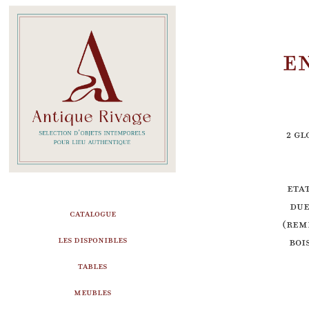
E
2 gl
Eta
due
CATALOGUE
(rem
LES DISPONIBLES
boi
TABLES
MEUBLES