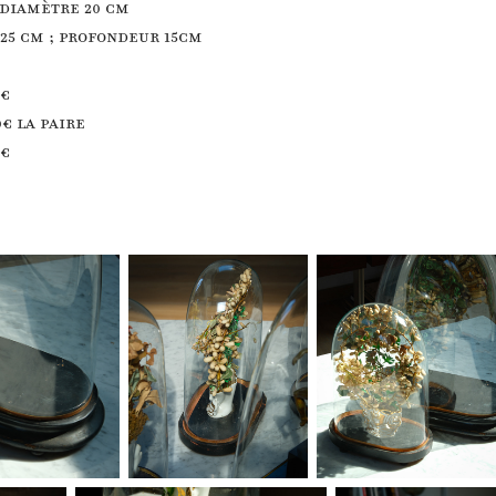
 diamètre 20 cm
 25 cm ; profondeur 15cm
0€
0€ la paire
0€